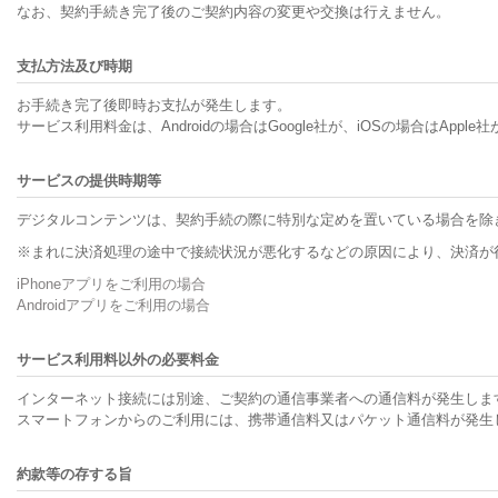
なお、契約手続き完了後のご契約内容の変更や交換は行えません。
支払方法及び時期
お手続き完了後即時お支払が発生します。
サービス利用料金は、Androidの場合はGoogle社が、iOSの場合はA
サービスの提供時期等
デジタルコンテンツは、契約手続の際に特別な定めを置いている場合を除
※まれに決済処理の途中で接続状況が悪化するなどの原因により、決済が
iPhoneアプリをご利用の場合
Androidアプリをご利用の場合
サービス利用料以外の必要料金
インターネット接続には別途、ご契約の通信事業者への通信料が発生しま
スマートフォンからのご利用には、携帯通信料又はパケット通信料が発生
約款等の存する旨