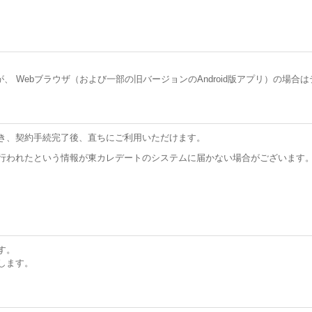
pple社が、 Webブラウザ（および一部の旧バージョンのAndroid版アプリ
き、契約手続完了後、直ちにご利用いただけます。
行われたという情報が東カレデートのシステムに届かない場合がございます
す。
します。