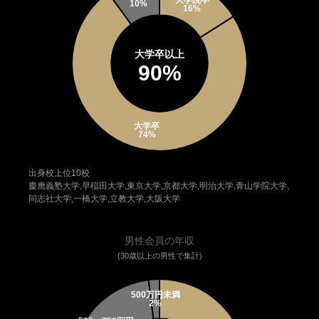
大学卒以上
90%
出身校上位10校
慶應義塾大学,早稲田大学,東京大学,京都大学,明治大学,青山学院大学,
同志社大学,一橋大学,立教大学,大阪大学
男性会員の年収
(30歳以上の男性で集計)