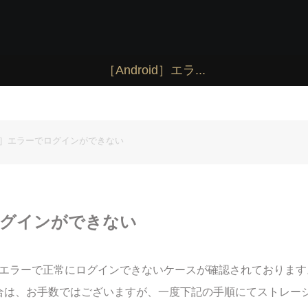
［Android］エラ...
oid］エラーでログインができない
でログインができない
際し、エラーで正常にログインできないケースが確認されております
合は、お手数ではございますが、一度下記の手順にてストレー