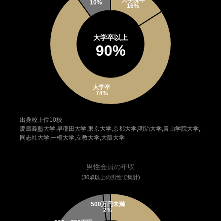
大学卒以上
90%
出身校上位10校
慶應義塾大学,早稲田大学,東京大学,京都大学,明治大学,青山学院大学,
同志社大学,一橋大学,立教大学,大阪大学
男性会員の年収
(30歳以上の男性で集計)