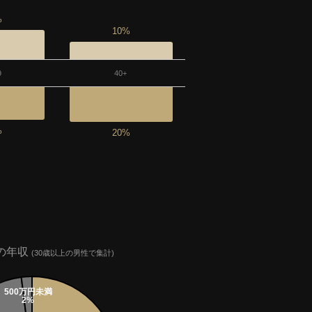
%
10%
9
40+
%
20%
の年収
(30歳以上の男性で集計)