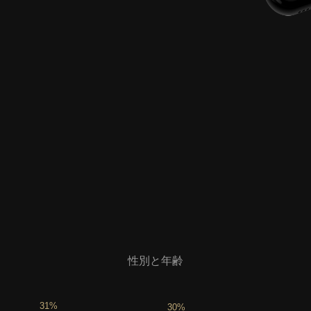
性別と年齢
31%
30%