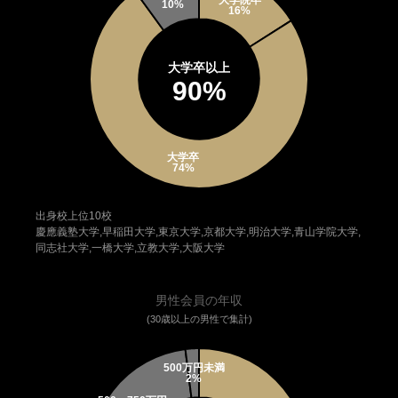
大学卒以上
90%
出身校上位10校
慶應義塾大学,早稲田大学,東京大学,京都大学,明治大学,青山学院大学,
同志社大学,一橋大学,立教大学,大阪大学
男性会員の年収
(30歳以上の男性で集計)