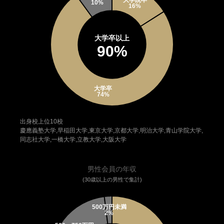
大学卒以上
90%
出身校上位10校
慶應義塾大学,早稲田大学,東京大学,京都大学,明治大学,青山学院大学,
同志社大学,一橋大学,立教大学,大阪大学
男性会員の年収
(30歳以上の男性で集計)